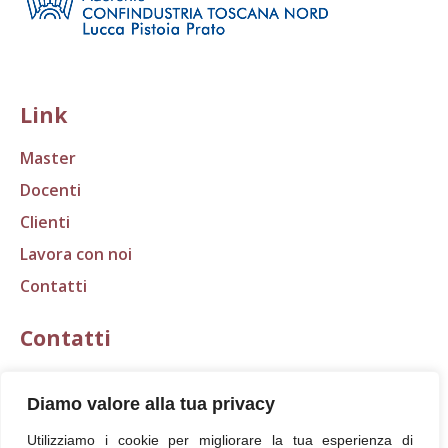
Link
Master
Docenti
Clienti
Lavora con noi
Contatti
Contatti
E-mail:
segreteria@scudo.org
Diamo valore alla tua privacy
Tel.: 0583 316401
Utilizziamo i cookie per migliorare la tua esperienza di
Fax: 0583 418368