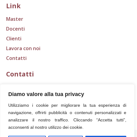
Link
Master
Docenti
Clienti
Lavora con noi
Contatti
Contatti
E-mail:
segreteria@scudo.org
Diamo valore alla tua privacy
Tel.: 0583 316401
Utilizziamo i cookie per migliorare la tua esperienza di
Fax: 0583 418368
navigazione, offrirti pubblicità o contenuti personalizzati e
analizzare il nostro traffico. Cliccando “Accetta tutti”,
acconsenti al nostro utilizzo dei cookie.
Scudo S.r.l. - Viale San Concordio, 81 - 55100 Lucca