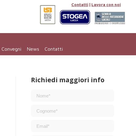
Contatti
|
Lavora con noi
e Convegni
News
Contatti
Richiedi maggiori info
,