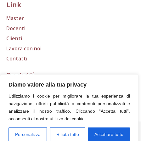
Link
Master
Docenti
Clienti
Lavora con noi
Contatti
Contatti
Diamo valore alla tua privacy
E-mail:
segreteria@scudo.org
Utilizziamo i cookie per migliorare la tua esperienza di
Tel.: 0583 316401
navigazione, offrirti pubblicità o contenuti personalizzati e
Fax: 0583 418368
analizzare il nostro traffico. Cliccando “Accetta tutti”,
acconsenti al nostro utilizzo dei cookie.
Scudo S.r.l. - Viale San Concordio, 81 - 55100 Lucca
P. IVA 02306540465 | Numero REA LU – 214820 | Capitale sociale
Personalizza
Rifiuta tutto
Accettare tutto
10.000,00 | PEC scudolucca@legalmail.it